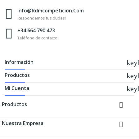
Info@rdmcompeticion.com
Respondemos tus dudas!
+34 664 790 473
Teléfono de contacto!
Información
key
Productos
key
Mi Cuenta
key
Productos

Nuestra Empresa
