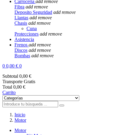
Carrocería
add
remove
Fibra
add
remove
Deposito Seguridad
add
remove
Llantas
add
remove
Chasis
add
remove
Cuna
Protecciones
add
remove
Asistencia
Frenos
add
remove
Discos
add
remove
Bombas
add
remove
0
0,00 €
0
Subtotal
0,00 €
Transporte
Gratis
Total
0,00 €
Carrito
Inicio
Motor
Motor