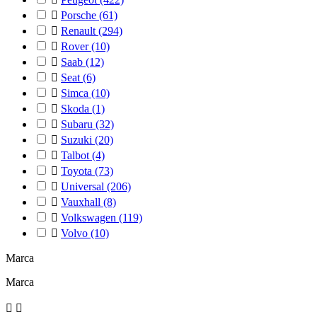

Porsche
(61)

Renault
(294)

Rover
(10)

Saab
(12)

Seat
(6)

Simca
(10)

Skoda
(1)

Subaru
(32)

Suzuki
(20)

Talbot
(4)

Toyota
(73)

Universal
(206)

Vauxhall
(8)

Volkswagen
(119)

Volvo
(10)
Marca
Marca

