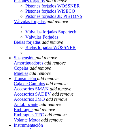
Pistones forjados
add
remove
Pistones forjados WÖSSNER
Pistones forjados WISECO
Pistones forjados JE-PISTONS
Válvulas forjadas
add
remove
Válvulas forjadas Supertech
Válvulas Forjadas
Bielas forjadas
add
remove
Bielas forjadas WÖSSNER
Suspensión
add
remove
Amortiguadores
add
remove
Copelas
add
remove
Muelles
add
remove
Transmisión
add
remove
Caja de Cambios
add
remove
Accesorios SMAN
add
remove
Accesorios SADEV
add
remove
Accesorios 3MO
add
remove
Autoblocante
add
remove
Embrague
add
remove
Embragues TFC
add
remove
Volante Motor
add
remove
Instrumentación