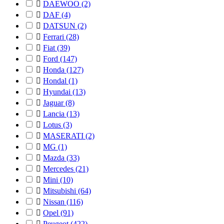

DAEWOO
(2)

DAF
(4)

DATSUN
(2)

Ferrari
(28)

Fiat
(39)

Ford
(147)

Honda
(127)

Hondal
(1)

Hyundai
(13)

Jaguar
(8)

Lancia
(13)

Lotus
(3)

MASERATI
(2)

MG
(1)

Mazda
(33)

Mercedes
(21)

Mini
(10)

Mitsubishi
(64)

Nissan
(116)

Opel
(91)

Peugeot
(422)