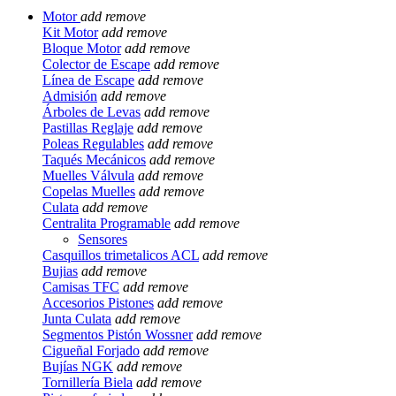
Motor
add
remove
Kit Motor
add
remove
Bloque Motor
add
remove
Colector de Escape
add
remove
Línea de Escape
add
remove
Admisión
add
remove
Árboles de Levas
add
remove
Pastillas Reglaje
add
remove
Poleas Regulables
add
remove
Taqués Mecánicos
add
remove
Muelles Válvula
add
remove
Copelas Muelles
add
remove
Culata
add
remove
Centralita Programable
add
remove
Sensores
Casquillos trimetalicos ACL
add
remove
Bujias
add
remove
Camisas TFC
add
remove
Accesorios Pistones
add
remove
Junta Culata
add
remove
Segmentos Pistón Wossner
add
remove
Cigueñal Forjado
add
remove
Bujías NGK
add
remove
Tornillería Biela
add
remove