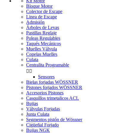
Kit Motor
Bloque Motor
Colector de Escape
Linea de Escape
Admisión
Árboles de Levas
Pastillas Reglaje
Poleas Regulables
Taqués Mecánicos
Muelles Válvula
Copelas Muelles
Culata
Centralita Programable


Sensores
Bielas forjadas WÖSSNER
Pistones forjados WÖSSNER
Accesorios Pistones
Casquillos trimetalicos ACL
Bujias
Válvulas Forjadas
Junta Culata
Segmentos pistón de Wössner
Cigüeñal Forjado
Bujias NGK