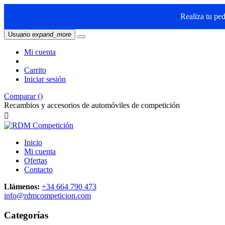
Realiza tu pe
Usuario
expand_more
Mi cuenta
Carrito
Iniciar sesión
Comparar (
)
Recambios y accesorios de automóviles de competición

Inicio
Mi cuenta
Ofertas
Contacto
Llámenos:
+34 664 790 473
info@rdmcompeticion.com
Categorías