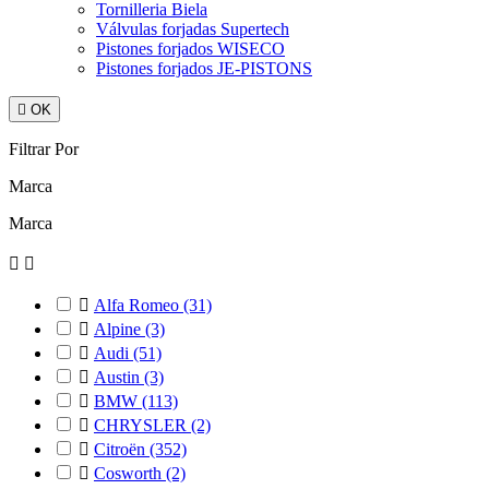
Tornilleria Biela
Válvulas forjadas Supertech
Pistones forjados WISECO
Pistones forjados JE-PISTONS

OK
Filtrar Por
Marca
Marca



Alfa Romeo
(31)

Alpine
(3)

Audi
(51)

Austin
(3)

BMW
(113)

CHRYSLER
(2)

Citroën
(352)

Cosworth
(2)